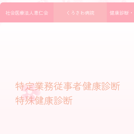
社会医療法人恵仁会
くろさわ病院
健康診断・
内
容
を
ス
キ
ッ
プ
特定業務従事者健康診断
特殊健康診断