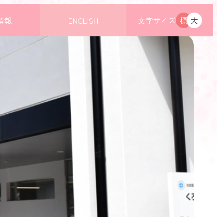
情報
ENGLISH
文字サイズ
標
大